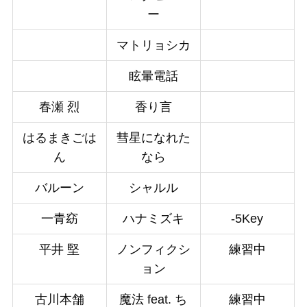
ー
マトリョシカ
眩暈電話
春瀬 烈
香り言
はるまきごは
彗星になれた
ん
なら
バルーン
シャルル
一青窈
ハナミズキ
-5Key
平井 堅
ノンフィクシ
練習中
ョン
古川本舗
魔法 feat. ち
練習中