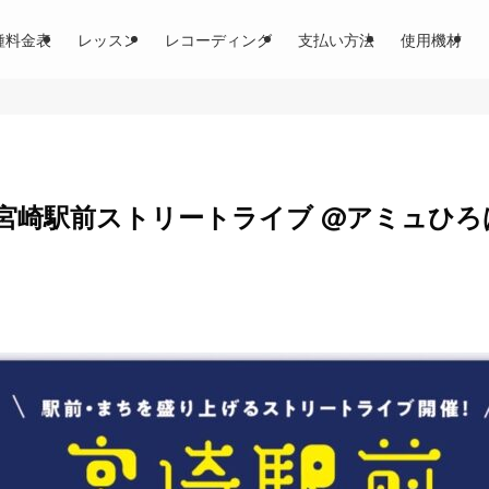
種料金表
レッスン
レコーディング
支払い方法
使用機材
崎駅前ストリートライブ @アミュひろば」2