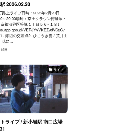
2026.02.20
t 認可路上ライブ日時：2026年2月20日
00～20:00場所：京王クラウン街笹塚・
東京都渋谷区笹塚１丁目５６−１８）
aps.app.goo.gl/VERJYyVKEZ9dVC2C7
ST1. 海辺の交差点2. ひこうき雲 / 荒井由
 花に...
月15日
ライブ
トライブ / 新小岩駅 南口広場
.31