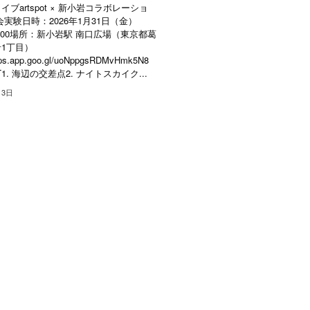
ブartspot × 新小岩コラボレーショ
会実験日時：2026年1月31日（金）
20:00場所：新小岩駅 南口広場（東京都葛
1丁目）
aps.app.goo.gl/uoNppgsRDMvHmk5N8
ST1. 海辺の交差点2. ナイトスカイク...
月3日