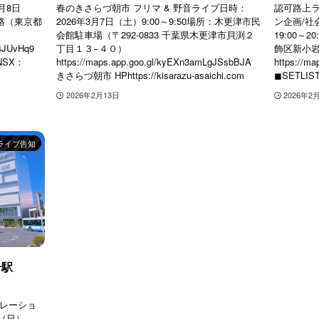
3月8日
春のきさらづ朝市 フリマ & 野音ライブ日時：
認可路上ライ
小路（東京都
2026年3月7日（土）9:00～9:50場所：木更津市民
ン企画/社
会館駐車場（〒292-0833 千葉県木更津市貝渕２
19:00～
U4JUvHq9
丁目１３−４０）
飾区新小岩
 SNSX：
https://maps.app.goo.gl/kyEXn3amLgJSsbBJA
https://m
きさらづ朝市 HPhttps://kisarazu-asaichi.com
◼︎SETLI
2026年2月13日
2026年2
ライブ告知
岩駅
ボレーショ
日（日）