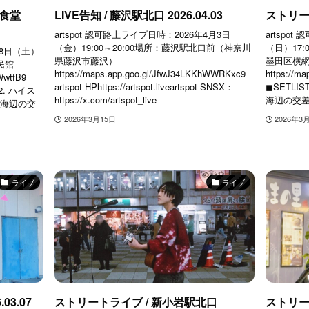
食堂
LIVE告知 / 藤沢駅北口 2026.04.03
ストリート
artspot 認可路上ライブ日時：2026年4月3日
artspo
（金）19:00～20:00場所：藤沢駅北口前（神奈川
（日）17:
28日（土）
県藤沢市藤沢）
墨田区横網
民館
https://maps.app.goo.gl/JfwJ34LKKhWWRKxc9
https://m
WwtfB9
artspot HPhttps://artspot.liveartspot SNSX：
◼︎SETLI
2. ハイス
https://x.com/artspot_live
海辺の交差点4
. 海辺の交
2026年3月15日
2026年3
ライブ
ライブ
03.07
ストリートライブ / 新小岩駅北口
ストリー