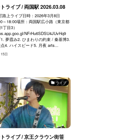
ライブ / 両国駅 2026.03.08
t 認可路上ライブ日時：2026年3月8日
00～18:00場所：両国駅広小路（東京都
1丁目3）
aps.app.goo.gl/NFrHu6SDSU4JUvHq9
ST1. 夢霞み2. ひまわりの約束 / 秦基博3.
. ハイスピード5. 月夜 arts...
月15日
ライブ
トライブ / 京王クラウン街笹