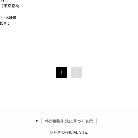
広場（東京都葛
MvHmk5N8
 SNSX：
1
2
特定商取引法に基づく表示
©
翔吏 OFFICIAL SITE.