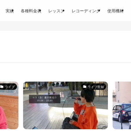
実績
各種料金表
レッスン
レコーディング
使用機材
ライブ
ライブ告知