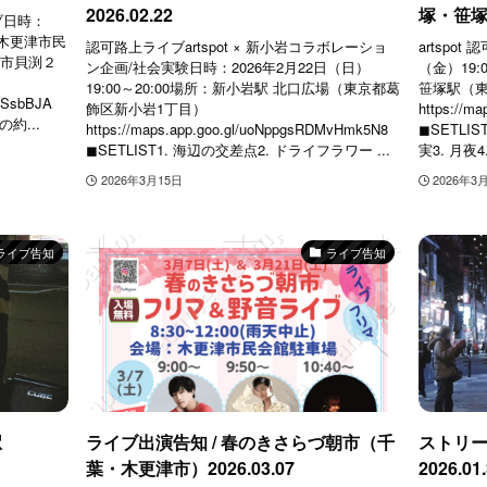
2026.02.22
塚・笹塚駅 
ブ日時：
所：木更津市民
認可路上ライブartspot × 新小岩コラボレーショ
artspo
津市貝渕２
ン企画/社会実験日時：2026年2月22日（日）
（金）19:
19:00～20:00場所：新小岩駅 北口広場（東京都葛
笹塚駅（
gJSsbBJA
飾区新小岩1丁目）
https://m
の約...
https://maps.app.goo.gl/uoNppgsRDMvHmk5N8
◼︎SETLI
◼︎SETLIST1. 海辺の交差点2. ドライフラワー ...
実3. 月夜4.
2026年3月15日
2026年3
ライブ告知
ライブ告知
駅
ライブ出演告知 / 春のきさらづ朝市（千
ストリー
葉・木更津市）2026.03.07
2026.01